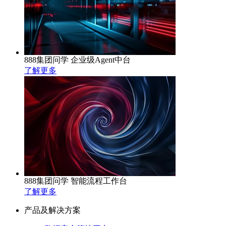
888集团问学 企业级Agent中台
了解更多
888集团问学 智能流程工作台
了解更多
产品及解决方案