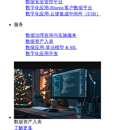
数据安全管控平台
数字化应用-Bluenic客户数据平台
数字化应用-云捷集成中间件（ESB）
服务
数据治理咨询与实施服务
数据资产入表
数据应用-算法模型 & ML
数字化应用开发
数据资产入表
了解更多